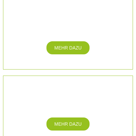
Stosswellentherapie
bei Kalkschulter, Tennisarm (Tennisellenbogen),
Fersensporn
MEHR DAZU
Lasertherapie
bei Schmerzen und Entzündungen
MEHR DAZU