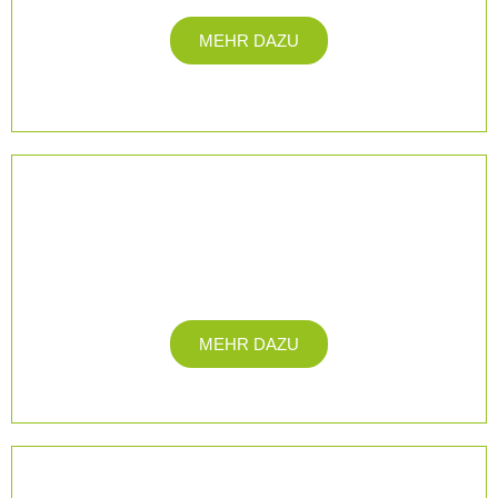
MEHR DAZU
Orthopädie
Allgemeine Orthopädie | Orthopädische Chirurgie |
Kinderorthopädie | u.v.m.
MEHR DAZU